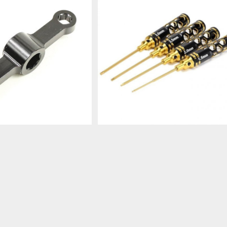
SOLD OUT
SOLD OUT
22]Motor Cap Locknu
[KO-002]RCX 1.5/2.0/2.5/3.0 
k Release Wrench
cket head Non-slip design sc
¥350
¥3,300
wdriver set