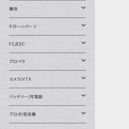
機体
RTFセット
ドローンパーツ
マイクロドローンU99
フレーム
FC/ESC
F450パーツ
空撮ドローン
Tinyキャノピー
Tiny FC
プロペラ
FPVドローン
ビス/ナット
2～４インチ用FC
31mm 1.0mmシャフト用
カメラ/VTX
講習ドローン
モーター
５インチ～FC/ESC
31mm 1.5mmシャフト用
FPVカメラ
バッテリー/充電器
飛行機
BECユニット
ブザー、センサー・アクセサリー
35mm 1.0mmシャフト用
録画カメラ
動力用バッテリー
プロポ/受信機