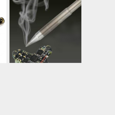
SOLD OUT
so
ハンダ工賃
re
¥1,100