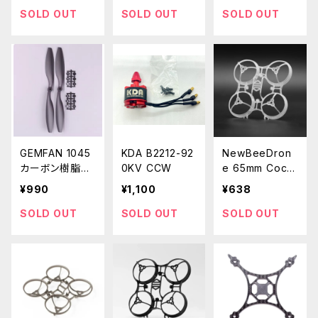
ame | 04 Air U
SOLD OUT
SOLD OUT
SOLD OUT
mit Frame
GEMFAN 1045
KDA B2212-92
NewBeeDron
カーボン樹脂プ
0KV CCW
e 65mm Cockr
ロペラCW[2161
oach Brushles
¥990
¥1,100
¥638
71]
s V3 FrameWh
ite
SOLD OUT
SOLD OUT
SOLD OUT