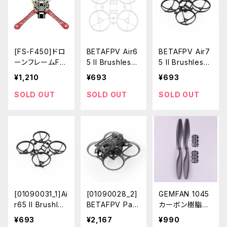
[FS-F450]ドロ
BETAFPV Air6
BETAFPV Air7
ーンフレームF4
5 II Brushless
5 II Brushless
50
Whoop Frame
Whoop Frame
¥1,210
¥693
¥693
Clear White
BLACK
SOLD OUT
SOLD OUT
SOLD OUT
[01090031_1]Ai
[01090028_2]
GEMFAN 1045
r65 II Brushles
BETAFPV Pav
カーボン樹脂プ
s Whoop Fram
o Femto Brush
ロペラCCW[21
¥693
¥2,167
¥990
e BLACK
less Whoop Fr
6164]