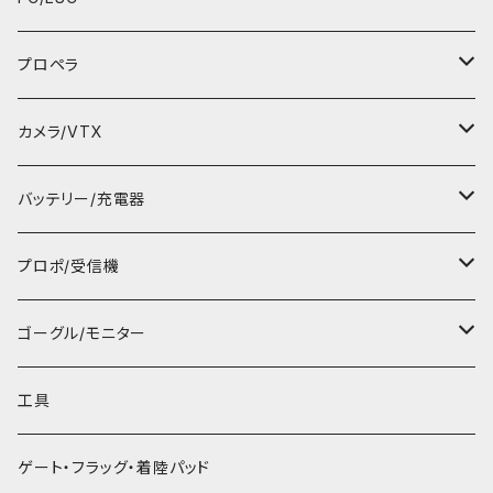
F450パーツ
空撮ドローン
Tinyキャノピー
Tiny FC
プロペラ
FPVドローン
ビス/ナット
2～４インチ用FC
31mm 1.0mmシャフト用
カメラ/VTX
講習ドローン
モーター
５インチ～FC/ESC
31mm 1.5mmシャフト用
FPVカメラ
バッテリー/充電器
飛行機
BECユニット
ブザー、センサー・アクセサリー
35mm 1.0mmシャフト用
録画カメラ
動力用バッテリー
プロポ/受信機
1Sバッテリー
ヘリ
LED/ブザー
飛行機/ヘリ用
40mm 1.0mmシャフト用
アンテナ
ゴーグル、プロポ、受信機用バッテリー
プロポ本体
ゴーグル/モニター
２Sバッテリー
リモートID
ブラジモーターESC
40mm 1.5mmシャフト用
VTX
充電器/バッテリーチェッカー
受信機
ゴーグル本体
工具
3Sバッテリー
アクセサリー
45mm 1.5mmシャフト用
カメラアクセサリー
コネクター ケーブル
ELRS TXモジュール
モニター本体
ゲート・フラッグ・着陸パッド