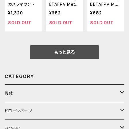
カメラマウント
ETAFPV Mete
BETAFPV Met
or75 Air Brush
eor75 Air Brus
¥1,320
¥682
¥682
less Whoop Fr
hless Whoop
ame BLACK
Frame CLEAR
SOLD OUT
SOLD OUT
SOLD OUT
BLUE
もっと見る
CATEGORY
機体
RTFセット
ドローンパーツ
マイクロドローンU99
フレーム
FC/ESC