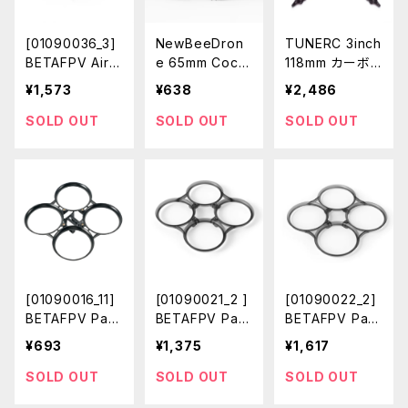
[01090036_3]
NewBeeDron
TUNERC 3inch
BETAFPV Air6
e 65mm Cockr
118mm カーボン
5 Champion Br
oach Brushles
ファイバーフレー
¥1,573
¥638
¥2,486
ushless Whoo
s V3 FrameCle
ム
p Frame 2PCS
ar Black
SOLD OUT
SOLD OUT
SOLD OUT
Transparent G
ray
[01090016_11]
[01090021_2 ]
[01090022_2]
BETAFPV Pav
BETAFPV Pav
BETAFPV Pav
o Pico Brushle
o25 V2 Brushl
o35 Brushless
¥693
¥1,375
¥1,617
ss Whoop Fra
ess Whoop Fr
Whoop Frame
me( Whoop D
ame( Whoop
(Woop Duct)
SOLD OUT
SOLD OUT
SOLD OUT
uct only)Black
Duct only)