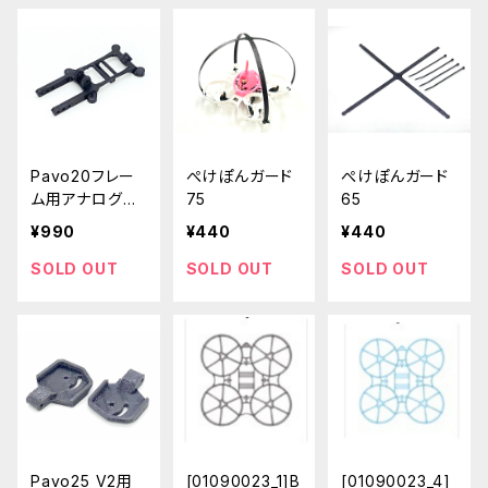
Pavo20フレー
ぺけぽんガード
ぺけぽんガード
ム用アナログカ
75
65
メラVTXマウン
¥990
¥440
¥440
ト
SOLD OUT
SOLD OUT
SOLD OUT
Pavo25 V2用
[01090023_1]B
[01090023_4]