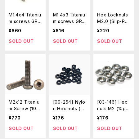
M1.4x4 Titaniu
M1.4x3 Titaniu
Hex Locknuts
m screws GR2
m screws GR2
M2.0 (Slip-Re
(10pcs / Cros
(10pcs / Cros
sistant / 10pc
¥660
¥616
¥220
s)
s)
s)
SOLD OUT
SOLD OUT
SOLD OUT
M2x12 Titaniu
[09-254] Nylo
[03-146] Hex
m Screw (10P
n Hex nuts (M
nuts M2 (10pc
CS)
2 / Black / 20
s)
¥770
¥176
¥176
pcs)
SOLD OUT
SOLD OUT
SOLD OUT