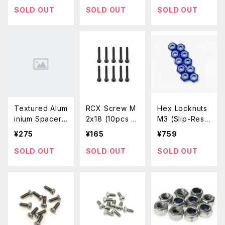
el / Class 12.
lass 12.9)
teel / Class 12.
SOLD OUT
SOLD OUT
SOLD OUT
9)
9)
Textured Alum
RCX Screw M
Hex Locknuts
inium Spacer
2x18 (10pcs /
M3 (Slip-Resis
(M3x10mm / 4
Socket Head /
tant / Aluminiu
¥275
¥165
¥759
pcs /[Black])
Alloy Steel / C
m / 10pcs)Dar
lass 12.9)
k Blue
SOLD OUT
SOLD OUT
SOLD OUT