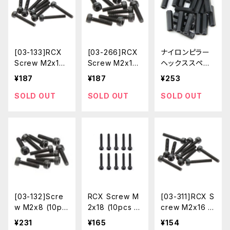
[03-133]RCX
[03-266]RCX
ナイロンピラー
Screw M2x12
Screw M2x10
ヘックススペー
(10pcs / Sock
(10pcs / Sock
サー(Double Fl
¥187
¥187
¥253
et Head / Allo
et Head / Allo
at Head / Blac
y Steel / Class
y Steel / Class
k / M2x8mm /
SOLD OUT
SOLD OUT
SOLD OUT
12.9)
12.9)
20pcs)
[03-132]Scre
RCX Screw M
[03-311]RCX S
w M2x8 (10pc
2x18 (10pcs /
crew M2x16 (1
s / Socket He
Socket Head /
0pcs / Socket
¥231
¥165
¥154
ad / Alloy Ste
Alloy Steel / C
Head / Alloy S