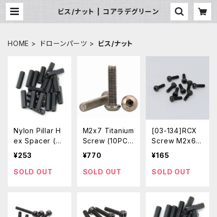
ビス/ナット | コアラデグリーン
HOME
ドローンパーツ
ビス/ナット
Nylon Pillar H
M2x7 Titanium
[03-134]RCX
ex Spacer (D
Screw (10PC
Screw M2x6
ouble Flat He
S)
(10pcs / Sock
¥253
¥770
¥165
ad / Black / M
et Head / Allo
2x18mm / 20p
y Steel / Class
SOLD OUT
SOLD OUT
SOLD OUT
cs)
12.9)