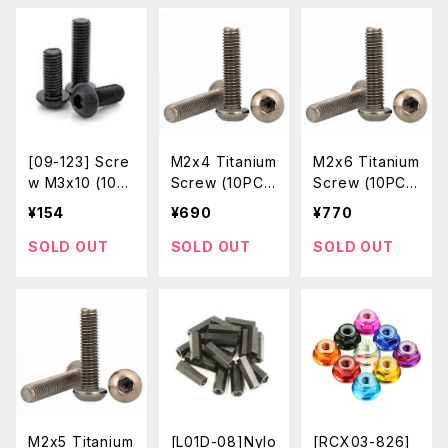
[09-123] Scre
M2x4 Titanium
M2x6 Titanium
w M3x10 (10p
Screw (10PC
Screw (10PC
cs / Socket H
S)
S)
¥154
¥690
¥770
ead Cap / Allo
y Steel / Class
SOLD OUT
SOLD OUT
SOLD OUT
12.9)
M2x5 Titanium
[L01D-08]Nylo
[RCX03-826]