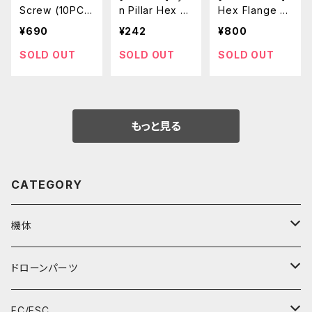
Screw (10PC
n Pillar Hex S
Hex Flange M
S)
pacer M2x10m
5 (Light Blue /
¥690
¥242
¥800
m /20pcs
10pcs)
SOLD OUT
SOLD OUT
SOLD OUT
もっと見る
CATEGORY
機体
RTFセット
ドローンパーツ
マイクロドローンU99
フレーム
FC/ESC