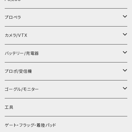
F450パーツ
空撮ドローン
Tinyキャノピー
Tiny FC
プロペラ
FPVドローン
ビス/ナット
2～４インチ用FC
31mm 1.0mmシャフト用
カメラ/VTX
講習ドローン
モーター
５インチ～FC/ESC
31mm 1.5mmシャフト用
FPVカメラ
バッテリー/充電器
飛行機
BECユニット
ブザー、センサー・アクセサリー
35mm 1.0mmシャフト用
録画カメラ
動力用バッテリー
プロポ/受信機
1Sバッテリー
ヘリ
LED/ブザー
飛行機/ヘリ用
40mm 1.0mmシャフト用
アンテナ
ゴーグル、プロポ、受信機用バッテリー
プロポ本体
ゴーグル/モニター
２Sバッテリー
リモートID
ブラジモーターESC
40mm 1.5mmシャフト用
VTX
充電器/バッテリーチェッカー
受信機
ゴーグル本体
工具
3Sバッテリー
アクセサリー
45mm 1.5mmシャフト用
カメラアクセサリー
コネクター ケーブル
ELRS TXモジュール
モニター本体
ゲート・フラッグ・着陸パッド