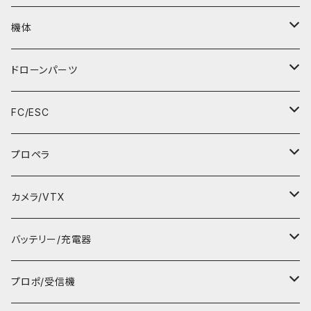
機体
RTFセット
ドローンパーツ
マイクロドローンU99
フレーム
FC/ESC
F450パーツ
空撮ドローン
Tinyキャノピー
Tiny FC
プロペラ
FPVドローン
ビス/ナット
2～４インチ用FC
31mm 1.0mmシャフト用
カメラ/VTX
講習ドローン
モーター
５インチ～FC/ESC
31mm 1.5mmシャフト用
FPVカメラ
バッテリー/充電器
飛行機
BECユニット
ブザー、センサー・アクセサリー
35mm 1.0mmシャフト用
録画カメラ
動力用バッテリー
プロポ/受信機