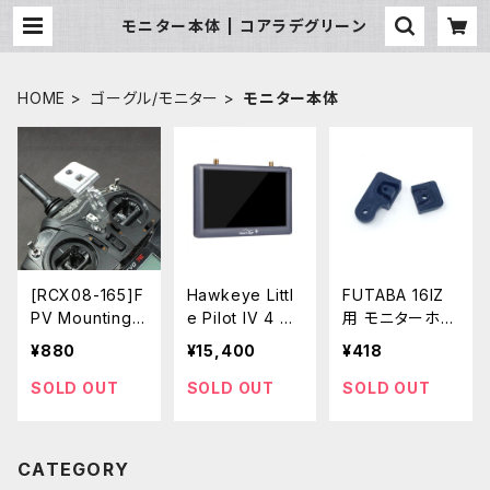
モニター本体 | コアラデグリーン
HOME
ゴーグル/モニター
モニター本体
[RCX08-165]F
Hawkeye Littl
FUTABA 16IZ
PV Mounting
e Pilot IV 4 Du
用 モニターホル
Stand/Kit for L
al Receiver wi
ダーアダプタ
¥880
¥15,400
¥418
CD Monitor Sil
th DVR
ver
SOLD OUT
SOLD OUT
SOLD OUT
CATEGORY