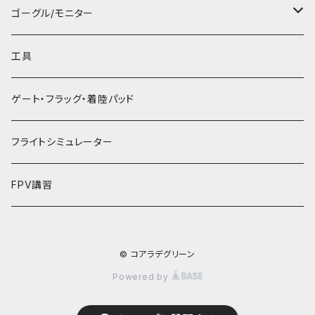
1Sバッテリー
ヘリ
LED/ブザー
飛行機/ヘリ用
40mm 1.0mmシャフト用
アンテナ
ゴーグル、プロポ、受信機用バッテリー
プロポ本体
ゴーグル/モニター
２Sバッテリー
リモートID
ブラジモーターESC
40mm 1.5mmシャフト用
VTX
充電器/バッテリーチェッカー
受信機
ゴーグル本体
工具
3Sバッテリー
アクセサリー
45mm 1.5mmシャフト用
カメラアクセサリー
コネクター ケーブル
ELRS TXモジュール
モニター本体
ゲート・フラッグ・着陸パッド
4Sバッテリー
GPS
３Dプリントパーツ
51mm 1.5mmシャフト用
プロポアクセサリー
ゴーグルアクセサリー
フライトシミュレーター
6Sバッテリー
T-Styleネジ止め
テレメトリーセンサー
アンテナ
FPV講習
2インチ
© コアラデグリーン
2.5インチ
Powered by
3インチ